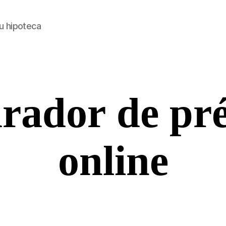
u hipoteca
ador de pr
online