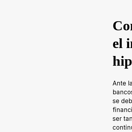
Con
el 
hip
Ante l
bancos
se deb
financ
ser ta
contin