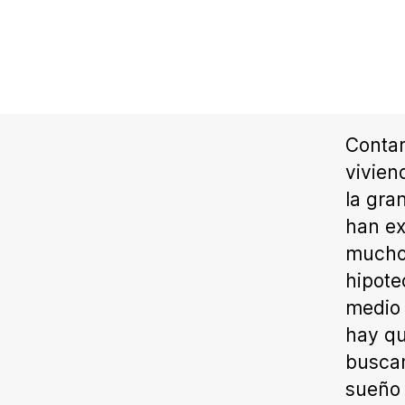
Contar
vivien
la gra
han ex
muchos
hipote
medio 
hay qu
buscan
sueño 