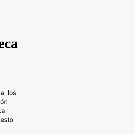
eca
a, los
ión
ca
uesto