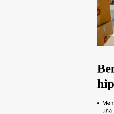
Ben
hi
Meno
una 