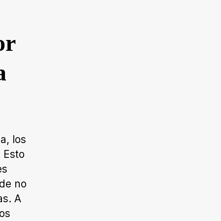
or
a
a, los
 Esto
es
ede no
as. A
os