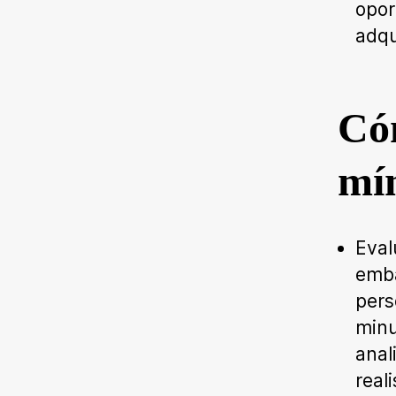
opor
adqu
Cóm
mí
Eval
emba
pers
minu
anal
reali