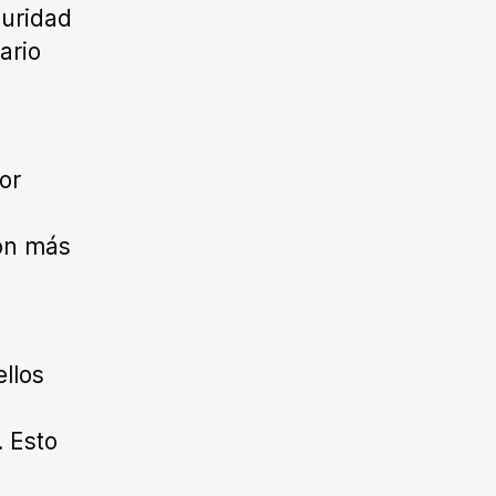
guridad
ario
or
ión más
llos
. Esto