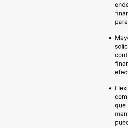
ende
fina
para
Mayo
soli
cont
fina
efec
Flex
comp
que 
mant
pued