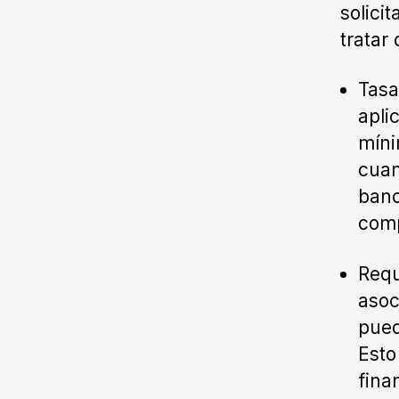
solici
tratar
Tasa
apli
míni
cuan
banc
comp
Requ
asoc
pued
Esto
fina