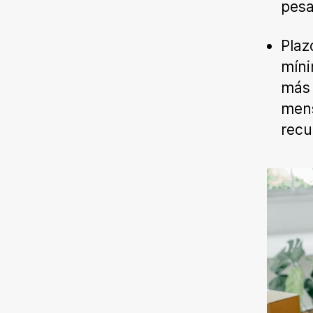
pesa
Plaz
míni
más 
mens
recu