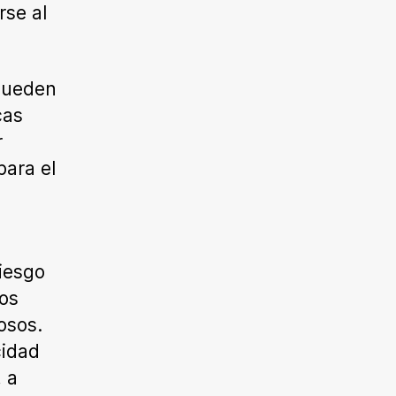
rse al
 pueden
cas
r
para el
riesgo
os
osos.
cidad
 a