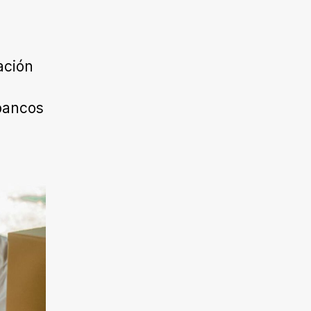
ación
bancos