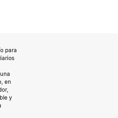
ío para
iarios
 una
o, en
or,
ble y
u