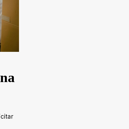
una
citar