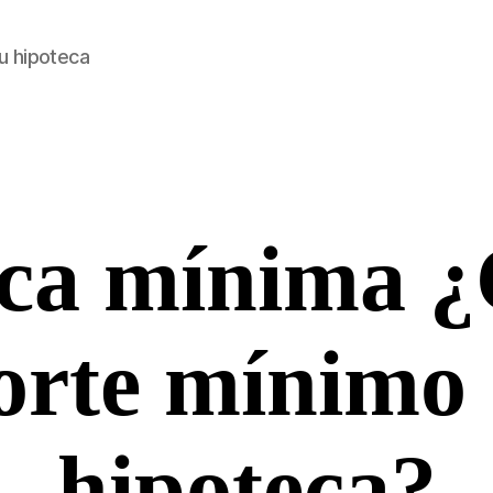
u hipoteca
ca mínima ¿
Categorías
orte mínimo
hipoteca?