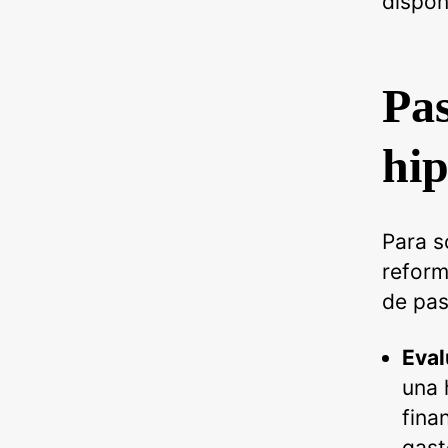
dispon
Pas
hip
Para s
reform
de pas
Eval
una 
fina
gast