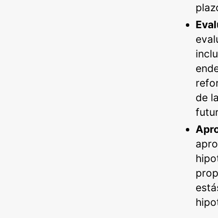
plaz
Eval
eval
incl
ende
refo
de l
futu
Apro
apro
hipo
prop
está
hipo