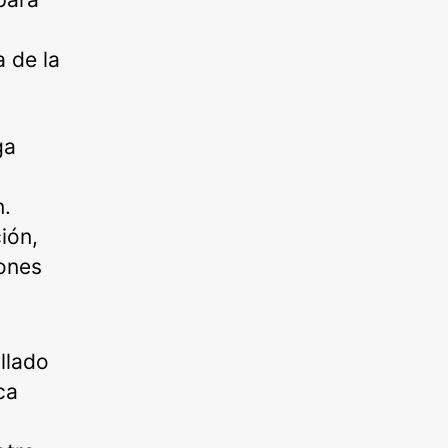
 de la
ga
n.
ión,
iones
llado
ca