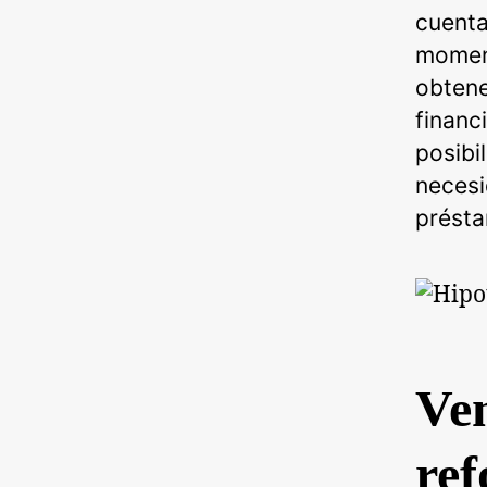
cuenta
moment
obtene
financ
posibi
necesi
présta
Ven
re