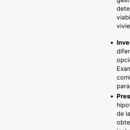
dete
viab
vivi
Inve
dife
opci
Exam
comi
para
Pres
hipo
de l
obte