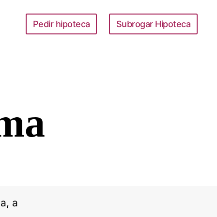
Pedir hipoteca
Subrogar Hipoteca
rma
a, a