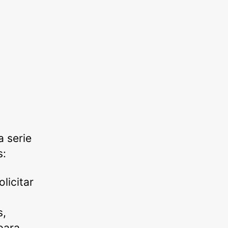
a serie
s:
olicitar
n
s,
para