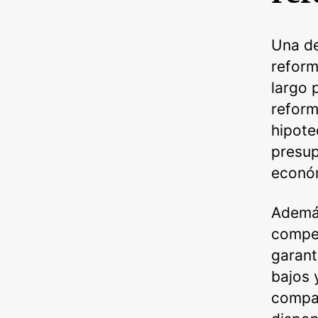
Una de
reform
largo 
reform
hipote
presup
econó
Además
compet
garant
bajos 
compar