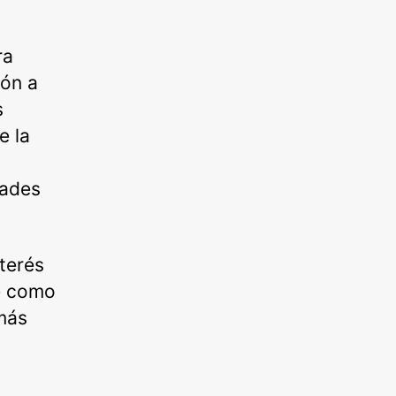
ra
ión a
s
e la
dades
terés
ve como
más