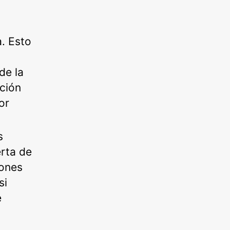
. Esto
de la
ción
or
s
erta de
iones
si
e