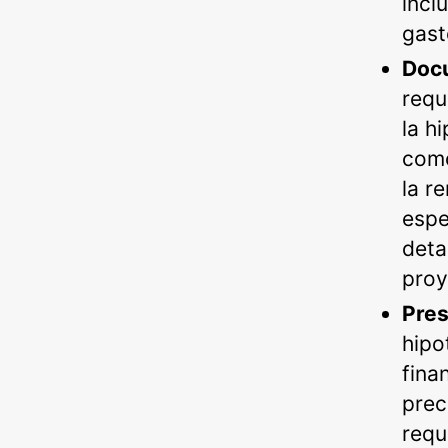
incl
gast
Doc
requ
la h
como
la r
espe
deta
proy
Pres
hipo
fina
prec
requ