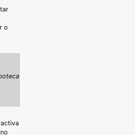
tar
r o
ipoteca
ractiva
 no