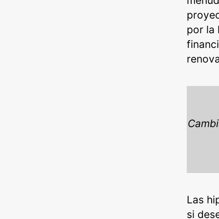
menudo
proyec
por la
financ
renova
Cambia
Las hi
si des