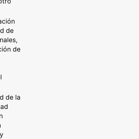
otro
ación
ud de
nales,
ción de
l
d de la
dad
n
n
 y