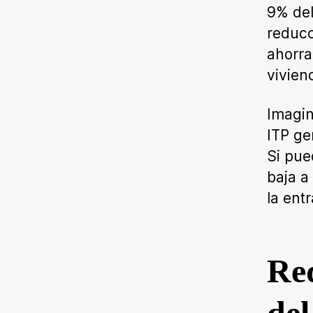
9% del
reduc
ahorra
vivien
Imagin
ITP ge
Si pue
baja a
la ent
Req