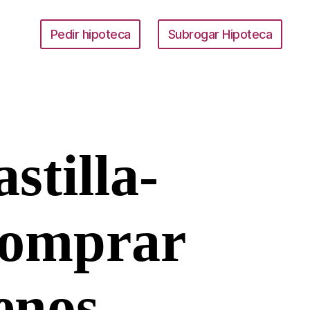
Pedir hipoteca
Subrogar Hipoteca
stilla-
comprar
enos