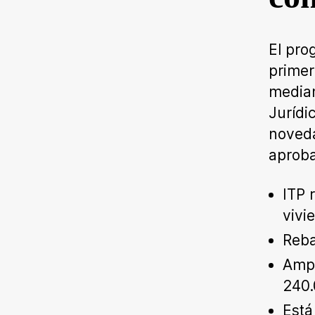
El pr
primer
median
Jurídi
noveda
aproba
ITP 
vivi
Reba
Ampl
240.
Está