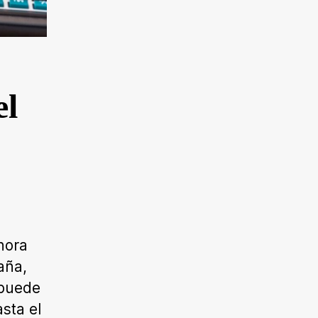
el
hora
aña,
 puede
sta el