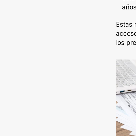
años
Estas 
acceso
los pr