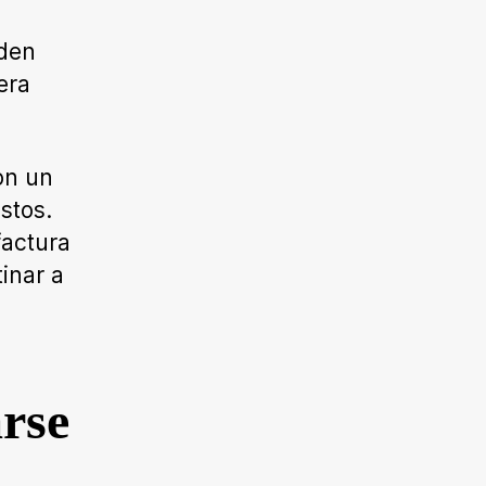
den
era
on un
stos.
factura
inar a
arse