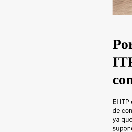
Por
ITP
co
El ITP
de co
ya que
supone