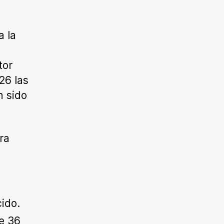
 la
tor
26 las
n sido
ra
ido.
e 36