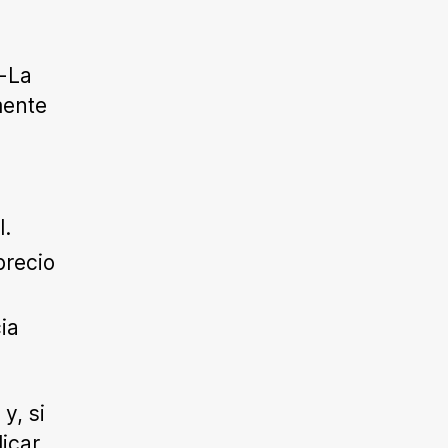
a-La
mente
l.
precio
ia
y, si
icar