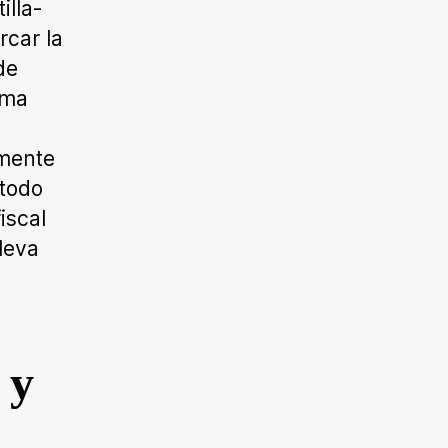
illa-
car la
de
ama
lmente
 todo
iscal
leva
.
 y