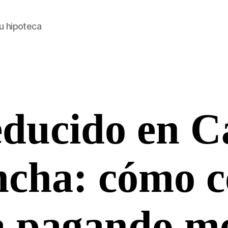
u hipoteca
ducido en Ca
Categorías
cha: cómo 
a pagando m