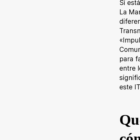
Si est
La Man
difere
Transm
«Impul
Comuni
para f
entre 
signif
este I
Qué
cóm