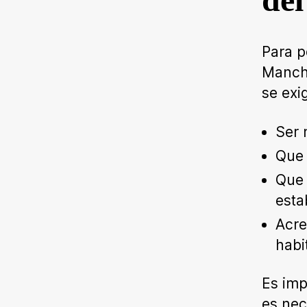
del
Para p
Mancha
se exi
Ser 
Que 
Que 
esta
Acre
habi
Es imp
es nec