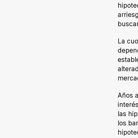
hipote
arries
busc
La cuo
depen
establ
altera
mercad
Años a
interé
las hi
los ba
hipote