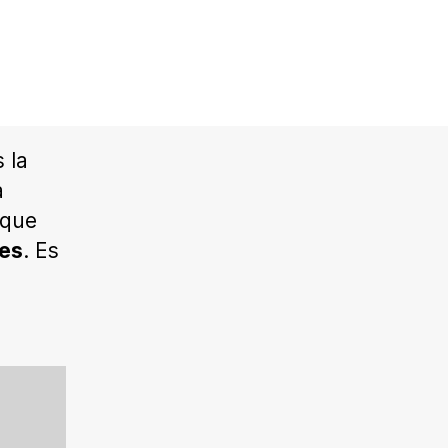
 la
a
 que
ses
. Es