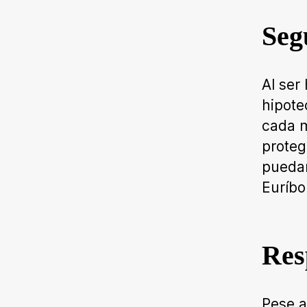
Seg
Al ser
hipote
cada m
proteg
puedan
Euríbo
Res
Pese a