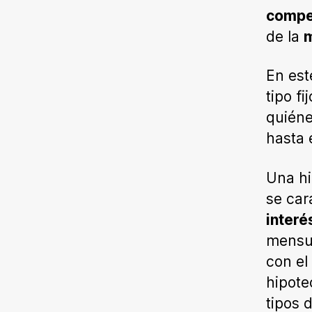
compe
de la
m
En est
tipo f
quiéne
hasta 
Una hi
se car
interé
mensua
con el
hipote
tipos 