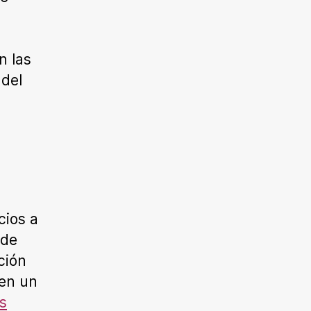
n las
 del
cios a
 de
ción
 en un
s