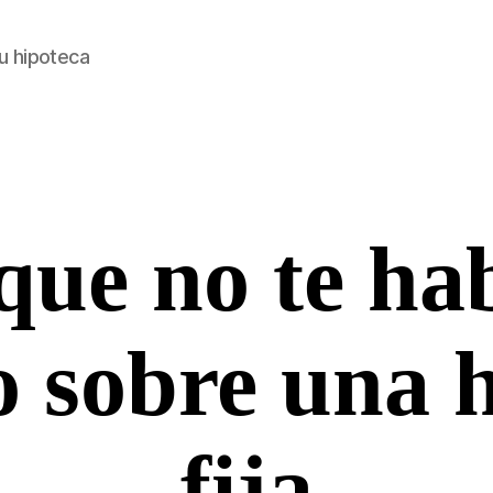
u hipoteca
que no te ha
Categorías
 sobre una 
fija