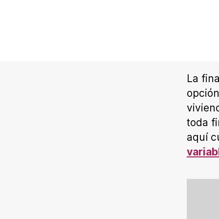
La fin
opción
vivien
toda f
aquí c
variab