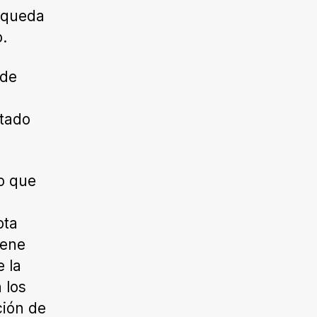
squeda
o.
 de
ntado
io que
ota
iene
 la
 los
ción de