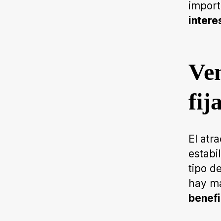
import
intere
Ven
fij
El atra
estabi
tipo d
hay má
benefi