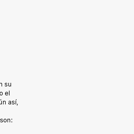
on su
o el
ún así,
 son: