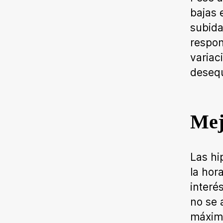
bajas 
subida
respon
variac
desequi
Mej
Las hi
la hor
interé
no se 
máxim