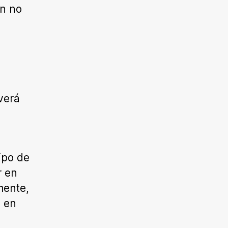
en no
verá
ipo de
r en
mente,
s en