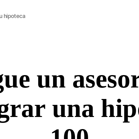
u hipoteca
ue un asesor
Categorías
grar una hip
100