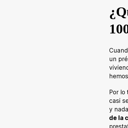
¿Qu
10
Cuando
un pré
vivien
hemos 
Por lo
casi s
y nada
de la 
presta