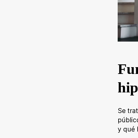
Fun
hip
Se tra
públic
y qué 