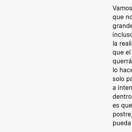
Vamos 
que no
grande
inclus
la rea
que el
querrá
lo hac
solo p
a inte
dentro
es qu
postre
pueda 