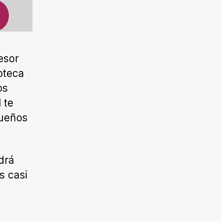
esor
oteca
os
 te
sueños
drá
s casi