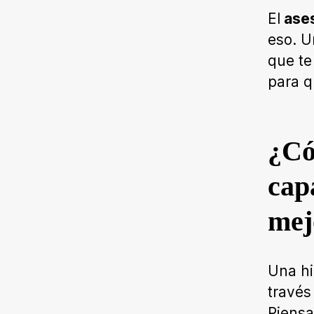
El
ases
eso. U
que te
para q
¿Có
cap
mej
Una hi
través
Piensa