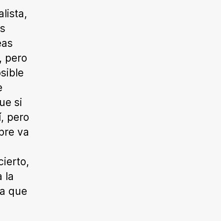
lista,
es
eas
, pero
sible
e
ue si
í, pero
pre va
ierto,
 la
na que