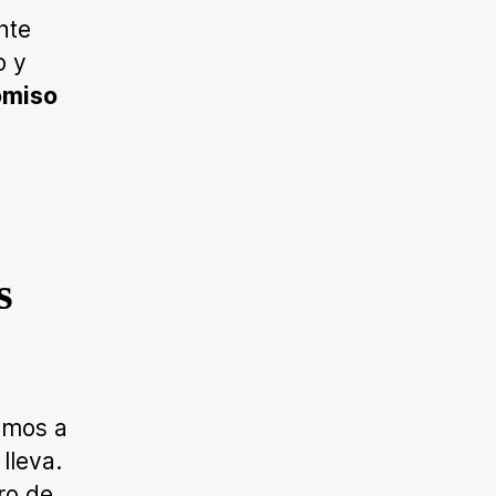
nte
o y
omiso
s
emos a
lleva.
ro de