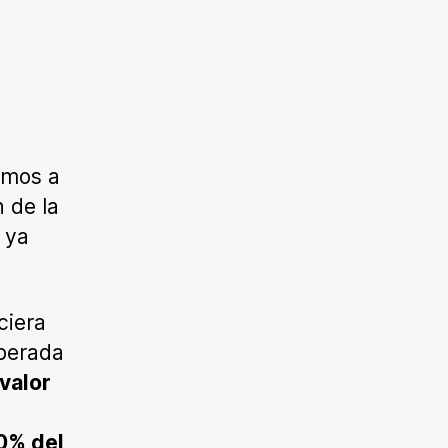
imos a
n de la
 ya
ciera
sperada
valor
0% del