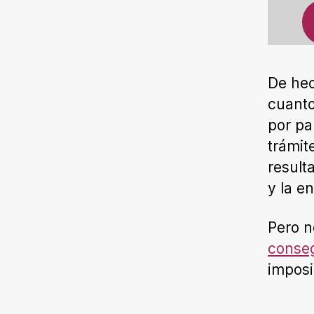
De hec
cuanto
por pa
trámit
result
y la en
Pero n
conseg
imposi