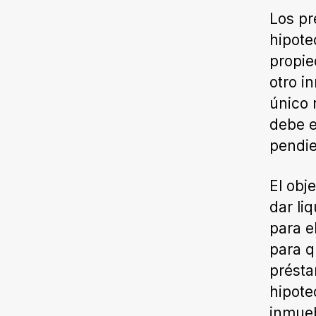
Los pr
hipote
propie
otro i
único 
debe e
pendi
El obj
dar li
para e
para q
présta
hipote
inmueb