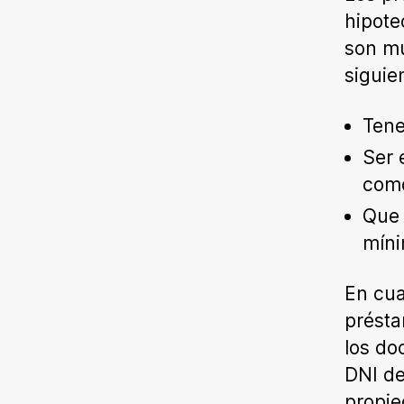
hipote
son mu
siguie
Tene
Ser 
como
Que 
míni
En cua
présta
los do
DNI de
propi