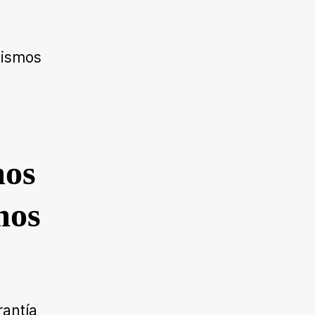
mismos
mos
mos
antía