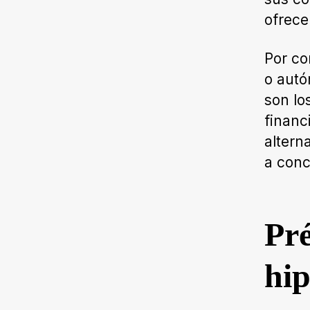
ofrec
Por co
o autó
son lo
financ
altern
a conc
Pré
hip