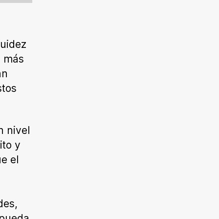
quidez
z más
an
stos
n nivel
ito y
e el
des,
 pueda