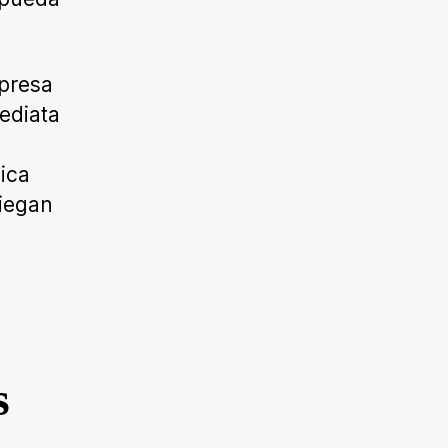
mpresa
ediata
nica
niegan
s