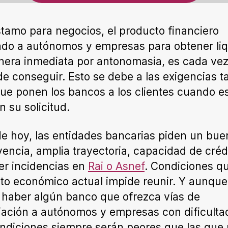
stamo para negocios, el producto financiero
ado a autónomos y empresas para obtener li
era inmediata por antonomasia, es cada ve
l de conseguir. Esto se debe a las exigencias t
que ponen los bancos a los clientes cuando e
n su solicitud.
de hoy, las entidades bancarias piden un bue
vencia, amplia trayectoria, capacidad de créd
er incidencias en
Rai o Asnef
. Condiciones qu
to económico actual impide reunir. Y aunque
haber algún banco que ofrezca vías de
iación a autónomos y empresas con dificulta
ndiciones siempre serán peores que las que