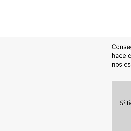
Conseg
hace c
nos es
Si
t