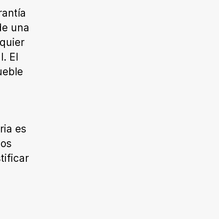
antía
de una
lquier
. El
ueble
ria es
mos
ificar
a