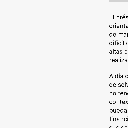
El pré
orient
de man
difíci
altas 
realiza
A día 
de sol
no ten
contex
pueda 
financ
sus co