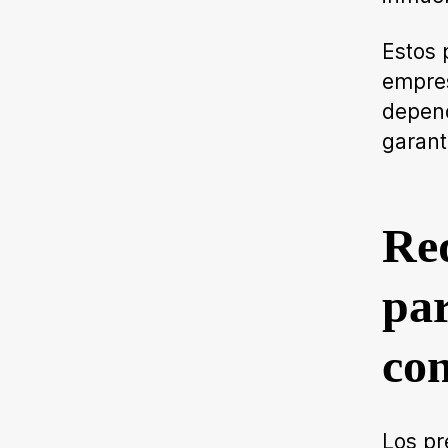
Estos 
empres
depend
garant
Req
pa
con
Los pr