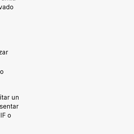
ivado
zar
mo
itar un
esentar
IF o