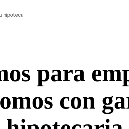
u hipoteca
mos para emp
Categorías
omos con ga
hipotecaria